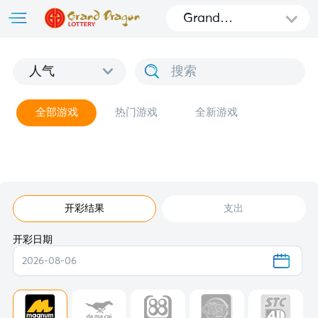
Grand
Dragon
人气
全部游戏
热门游戏
全新游戏
开彩结果
支出
开彩日期
2026-08-06