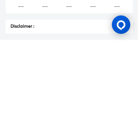
---
---
---
---
---
Disclaimer
:
游戏许可证
BK8 由 Mettlemind Tech Ltd.（注册号：15779）运营，注册地址
位于科摩罗联盟安茹安自治岛穆察穆都市Hamchako区。BK8持有
科摩罗联盟安茹安自治岛政府颁发的合法牌照（许可证号：ALSI-
202504032-FI2），并受其监管。BK8已通过全部监管合规审查，
获得法律授权可开展一切机会游戏与投注活动。