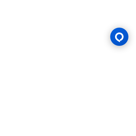
官方赞助商
伙伴
我们过往的赞助
.
BWF Thomas & Uber Cup
HSBC BWF World Tour
2023-24
2022 - 
6
Finals 2026
Finals 2026
奖项提名