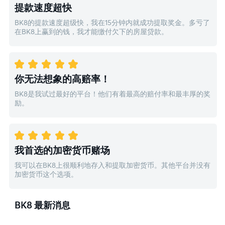
提款速度超快
BK8的提款速度超级快，我在15分钟内就成功提取奖金。多亏了
在BK8上赢到的钱，我才能缴付欠下的房屋贷款。
你无法想象的高赔率！
BK8是我试过最好的平台！他们有着最高的赔付率和最丰厚的奖
励。
我首选的加密货币赌场
我可以在BK8上很顺利地存入和提取加密货币。其他平台并没有
加密货币这个选项。
BK8 最新消息