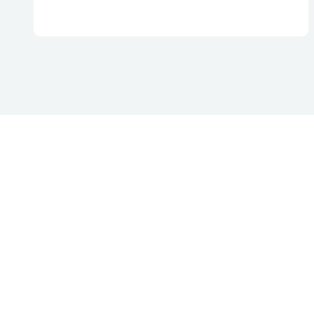
ហ្គេម
ใบอนุญาตเกม
Spor
E-Sp
คาส