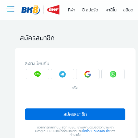
กีฬา
อี สปอร์ต
คาสิโน
สล็อต
สมัครสมาชิก
ลงทะเบียนกับ
หรือ
สมัครสมาชิก
ด้วยการคลิกที่ปุ่ม ลงทะเบียน, ข้าพเจ้าขอรับรองว่าข้าพเจ้า
มีอายุเกิน 18 ปีและได้อ่านและยอมรับ
ข้อกำหนดและเงื่อนไข
ของ
ท่านแล้ว