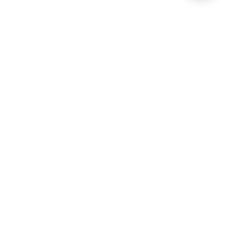
ไทย
ใบรับรอง
อดภัย
ความรับผิดชอบในการเดิมพัน