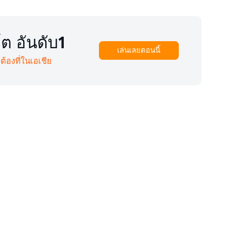
ต อันดับ1
เล่นเลยตอนนี้
ต้องที่ในเอเชีย