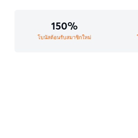
SA Gaming / SIC BO
l**i**
SA Gaming / Baccarat
t*r*f*
150%
Evolution Gaming / Roulette
***z**
โบนัสต้อนรับสมาชิกใหม่
Dream Gaming E8 /Baccarat
**e*n
SA Gaming / SIC BO
d*m*n
EBET / Baccarat
*v*e*
SA Gaming / Baccarat
j**s*
Allbet / Baccarat
* *ma
SA Gaming / Dragon Tiger
*a*i*