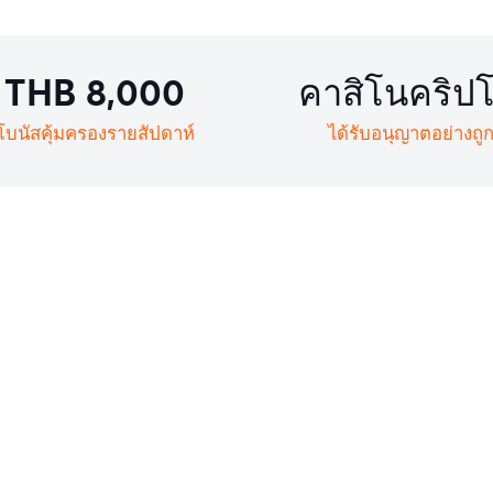
6,706,722.00
i*n
1,368,279.00
y*u*t*e
THB 8,000
คาสิโนคริปโ
9,188,227.00
i*i*o*o*1
โบนัสคุ้มครองรายสัปดาห์
ได้รับอนุญาตอย่างถูก
7,356,618.00
***1*0*
1,287,553.00
**o*y*
2,559,055.00
*g*t*2
3,779,368.00
o**o*e*e*1*
8,200,382.00
*w*i*9
4,139,178.00
**h