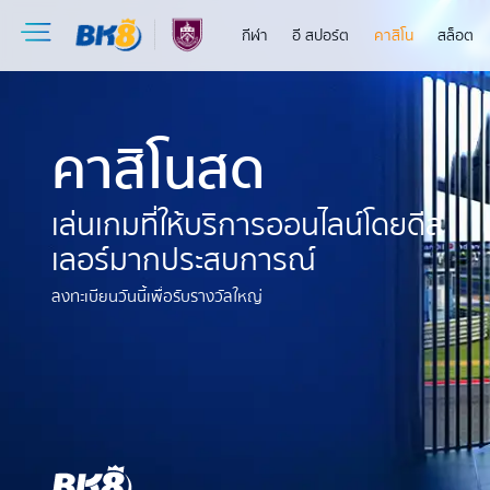
กีฬา
อี สปอร์ต
คาสิโน
สล็อต
คาสิโนสด
เล่นเกมที่ให้บริการออนไลน์โดยดีล
เลอร์มากประสบการณ์
ลงทะเบียนวันนี้เพื่อรับรางวัลใหญ่