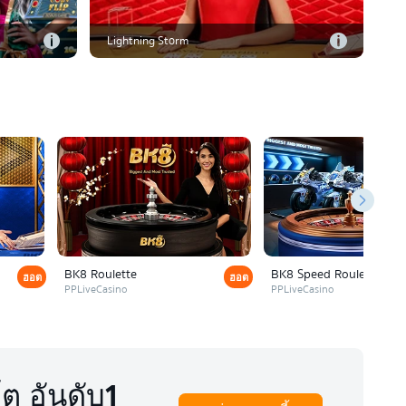
Lightning Storm
BK8 Speed Roulette
BK8 Vietnamese Speed Baccarat
ฮอต
ฮอต
PPLiveCasino
PPLiveCasino
ต อันดับ1