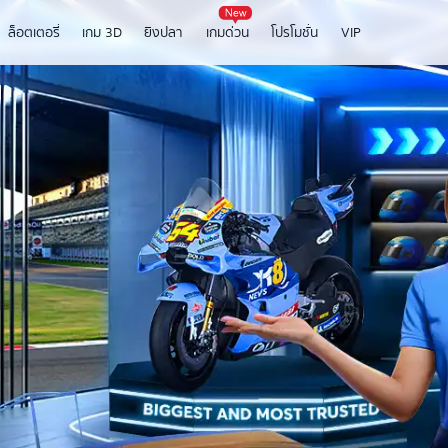
ล็อตเตอรี่
เกม 3D
ยิงปลา
เกมด่วน
โปรโมชั่น
VIP