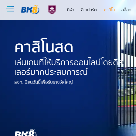
กีฬา
อี สปอร์ต
คาสิโน
สล็อต
คาสิโนสด
เล่นเกมที่ให้บริการออนไลน์โดยดีล
เลอร์มากประสบการณ์
ลงทะเบียนวันนี้เพื่อรับรางวัลใหญ่