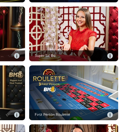
Super Sic Bo
First Person Roulette