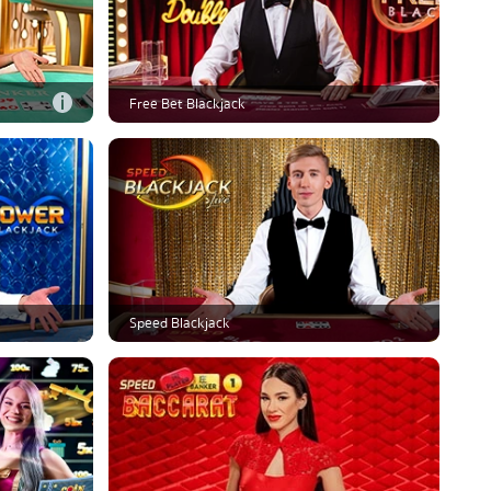
Free Bet Blackjack
Speed Blackjack