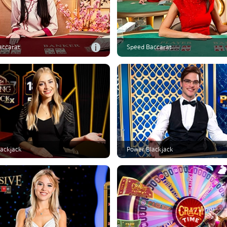
3,546,976.00
*
3,099,831.00
h*s*h*
accarat
Speed Baccarat
6,010,186.00
*i**
1,215,374.00
iz**n
5,262,153.00
s*am*ad
3,700,064.00
*b*2***
lackjack
Power Blackjack
4,168,466.00
p*v
1,847,820.00
e*b**2**
2,513,812.00
**b**