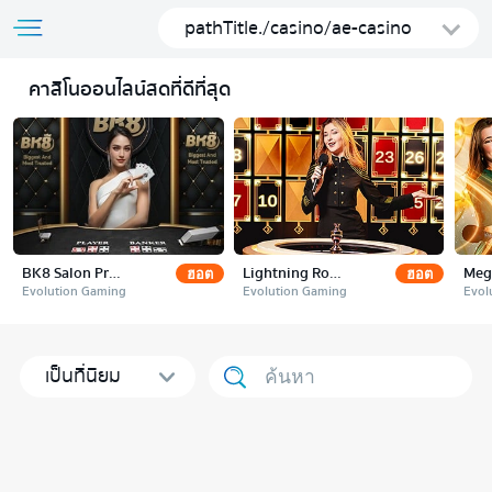
pathTitle./casino/ae-casino
คาสิโนออนไลน์สดที่ดีที่สุด
BK8 Salon Prive Baccarat
Lightning Roulette
Meg
ฮอต
ฮอต
Evolution Gaming
Evolution Gaming
Evol
เป็นที่นิยม